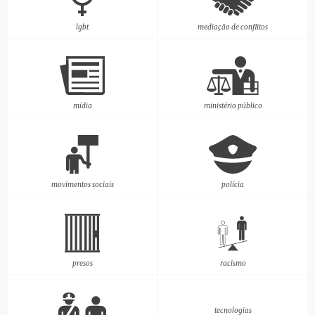
lgbt
mediação de conflitos
mídia
ministério público
movimentos sociais
polícia
presos
racismo
tecnologias