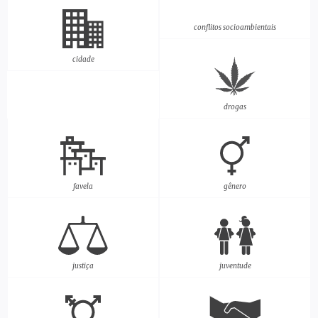
conflitos socioambientais
cidade
drogas
favela
gênero
justiça
juventude