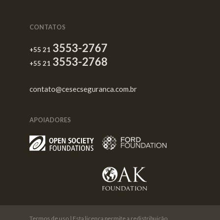
CONTATOS
3553-2767
+55 21
3553-2768
+55 21
contato@cesecseguranca.com.br
APOIADORES
Termos de uso
| Esta licença permite a redistribuição,