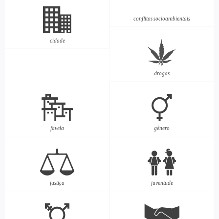
conflitos socioambientais
cidade
drogas
favela
gênero
justiça
juventude