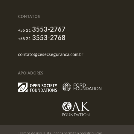
CONTATOS
3553-2767
+55 21
3553-2768
+55 21
contato@cesecseguranca.com.br
APOIADORES
Termos de uso
| Esta licença permite a redistribuição,