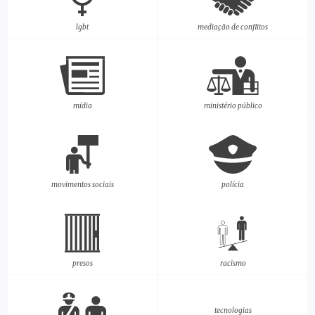
lgbt
mediação de conflitos
mídia
ministério público
movimentos sociais
polícia
presos
racismo
tecnologias