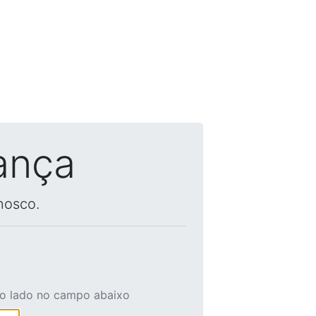
ança
nosco.
ao lado no campo abaixo