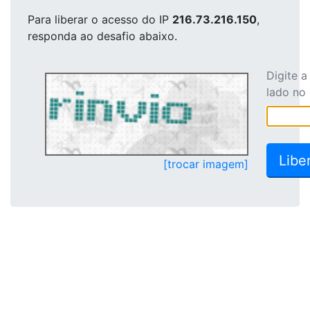
Para liberar o acesso
do IP
216.73.216.150
,
responda ao desafio abaixo.
Digite 
lado no
[trocar imagem]