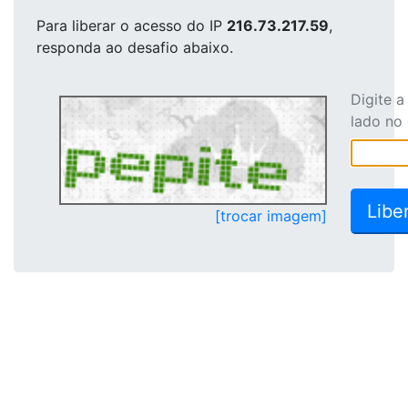
Para liberar o acesso
do IP
216.73.217.59
,
responda ao desafio abaixo.
Digite 
lado no
[trocar imagem]