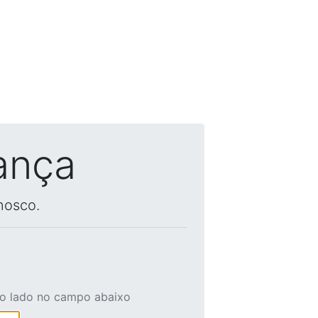
ança
nosco.
ao lado no campo abaixo