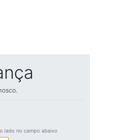
ança
nosco.
ao lado no campo abaixo