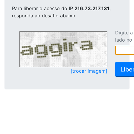
Para liberar o acesso
do IP
216.73.217.131
,
responda ao desafio abaixo.
Digite 
lado no
[trocar imagem]