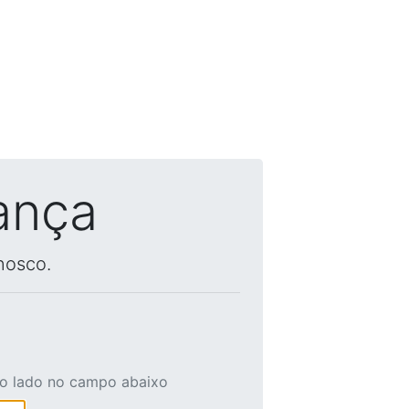
ança
nosco.
ao lado no campo abaixo