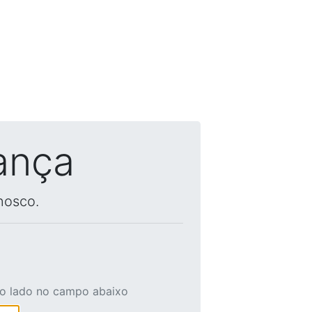
ança
nosco.
ao lado no campo abaixo