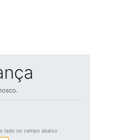
ança
nosco.
ao lado no campo abaixo