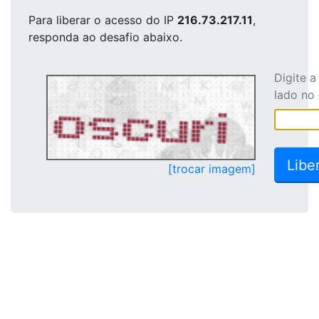
Para liberar o acesso
do IP
216.73.217.11
,
responda ao desafio abaixo.
Digite 
lado no
[trocar imagem]