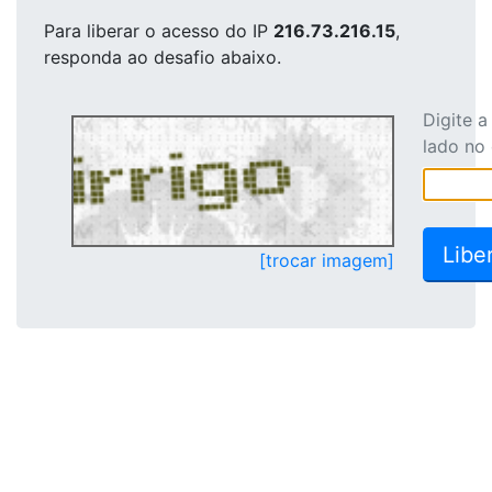
Para liberar o acesso
do IP
216.73.216.15
,
responda ao desafio abaixo.
Digite 
lado no
[trocar imagem]