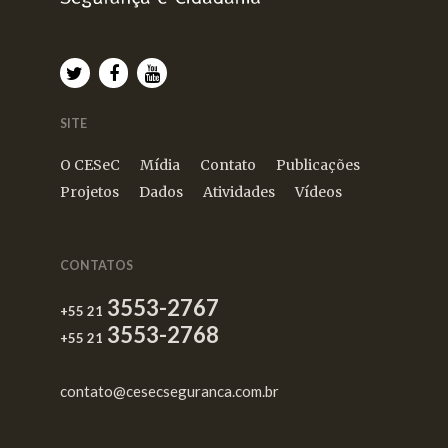
SITE
O CESeC
Mídia
Contato
Publicações
Projetos
Dados
Atividades
Vídeos
CONTATOS
3553-2767
+55 21
3553-2768
+55 21
contato@cesecseguranca.com.br