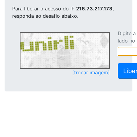
Para liberar o acesso
do IP
216.73.217.173
,
responda ao desafio abaixo.
Digite 
lado no
[trocar imagem]