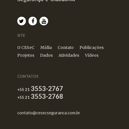
SITE
O CESeC
Mídia
Contato
Publicações
Projetos
Dados
Atividades
Vídeos
CONTATOS
3553-2767
+55 21
3553-2768
+55 21
contato@cesecseguranca.com.br