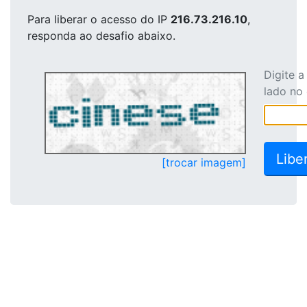
Para liberar o acesso
do IP
216.73.216.10
,
responda ao desafio abaixo.
Digite 
lado no
[trocar imagem]