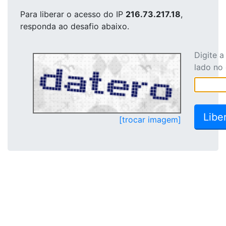
Para liberar o acesso
do IP
216.73.217.18
,
responda ao desafio abaixo.
Digite 
lado no
[trocar imagem]