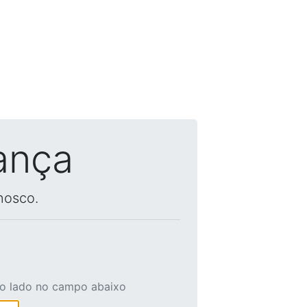
ança
nosco.
ao lado no campo abaixo