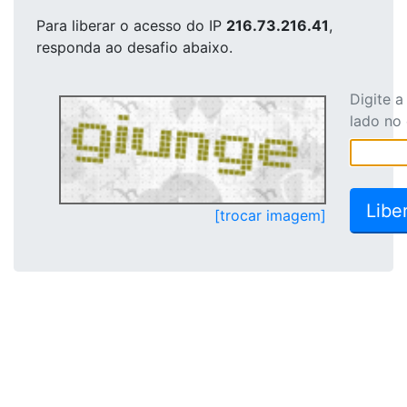
Para liberar o acesso
do IP
216.73.216.41
,
responda ao desafio abaixo.
Digite 
lado no
[trocar imagem]