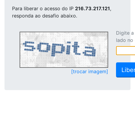
Para liberar o acesso
do IP
216.73.217.121
,
responda ao desafio abaixo.
Digite 
lado no
[trocar imagem]