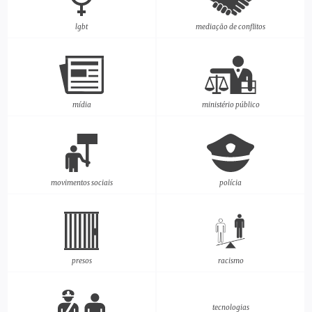
lgbt
mediação de conflitos
mídia
ministério público
movimentos sociais
polícia
presos
racismo
tecnologias