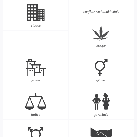
conflitos socioambientais
cidade
drogas
favela
gênero
justiça
juventude