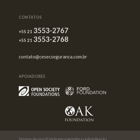
CONTATOS
3553-2767
+55 21
3553-2768
+55 21
contato@cesecseguranca.com.br
APOIADORES
Termos de uso
| Esta licença permite a redistribuição,