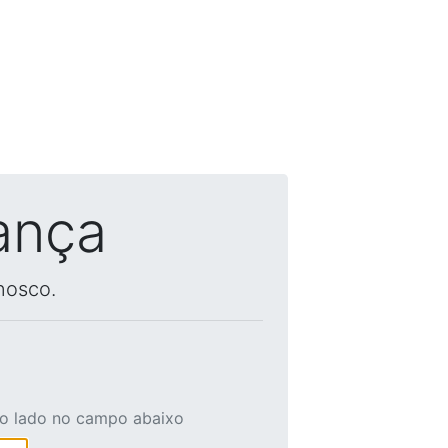
ança
nosco.
ao lado no campo abaixo