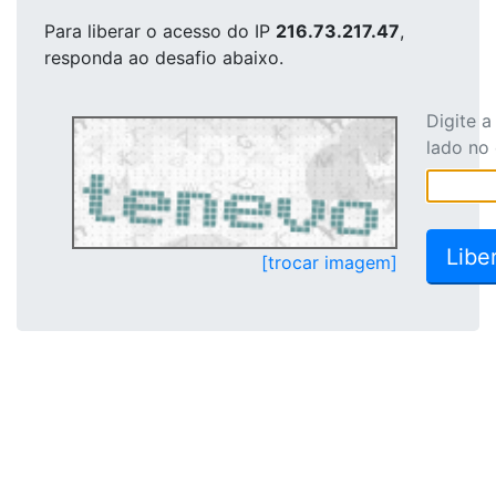
Para liberar o acesso
do IP
216.73.217.47
,
responda ao desafio abaixo.
Digite 
lado no
[trocar imagem]