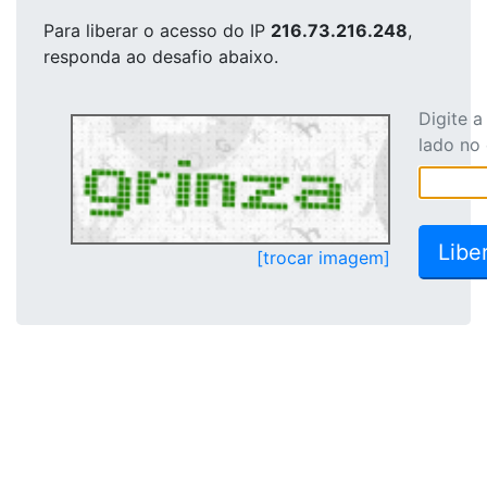
Para liberar o acesso
do IP
216.73.216.248
,
responda ao desafio abaixo.
Digite 
lado no
[trocar imagem]