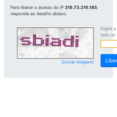
Para liberar o acesso
do IP
216.73.216.185
,
responda ao desafio abaixo.
Digite 
lado no
[trocar imagem]