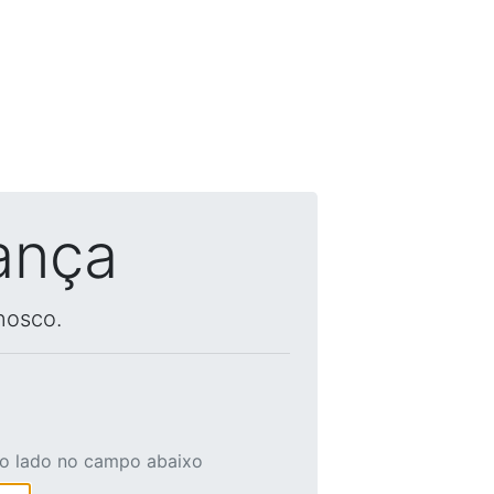
ança
nosco.
ao lado no campo abaixo