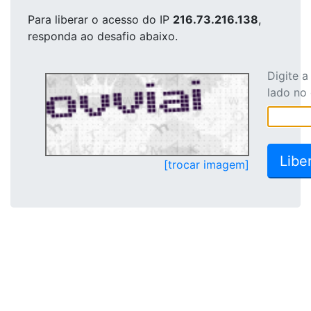
Para liberar o acesso
do IP
216.73.216.138
,
responda ao desafio abaixo.
Digite 
lado no
[trocar imagem]