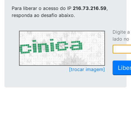
Para liberar o acesso
do IP
216.73.216.59
,
responda ao desafio abaixo.
Digite 
lado no
[trocar imagem]