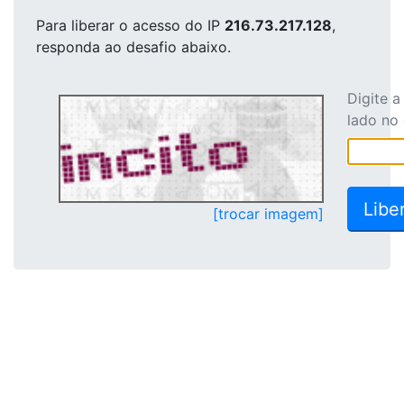
Para liberar o acesso
do IP
216.73.217.128
,
responda ao desafio abaixo.
Digite 
lado no
[trocar imagem]