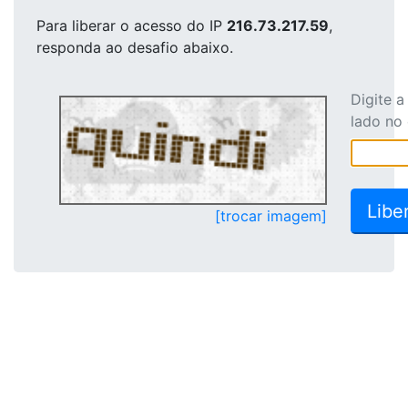
Para liberar o acesso
do IP
216.73.217.59
,
responda ao desafio abaixo.
Digite 
lado no
[trocar imagem]