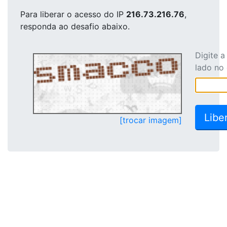
Para liberar o acesso
do IP
216.73.216.76
,
responda ao desafio abaixo.
Digite 
lado no
[trocar imagem]