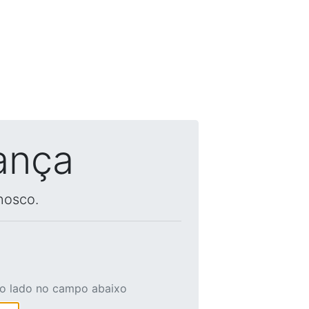
ança
nosco.
ao lado no campo abaixo