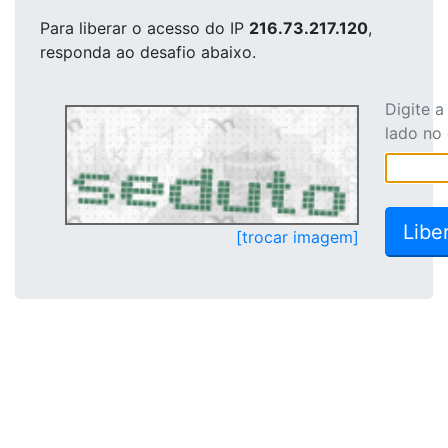
Para liberar o acesso
do IP
216.73.217.120
,
responda ao desafio abaixo.
Digite 
lado no
[trocar imagem]