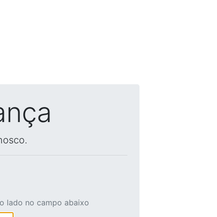
ança
nosco.
ao lado no campo abaixo