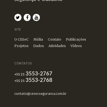
SITE
O CESeC
Mídia
Contato
Publicações
Projetos
Dados
Atividades
Vídeos
CONTATOS
3553-2767
+55 21
3553-2768
+55 21
contato@cesecseguranca.com.br