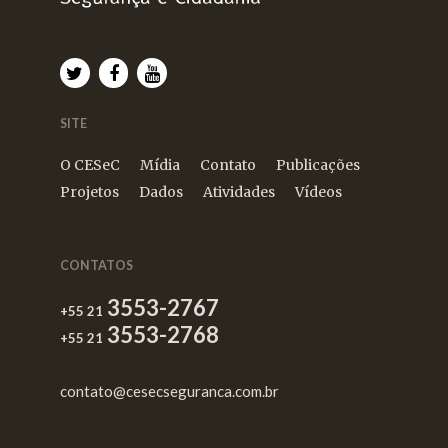
SITE
O CESeC
Mídia
Contato
Publicações
Projetos
Dados
Atividades
Vídeos
CONTATOS
3553-2767
+55 21
3553-2768
+55 21
contato@cesecseguranca.com.br