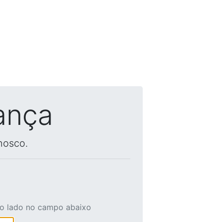
ança
nosco.
ao lado no campo abaixo