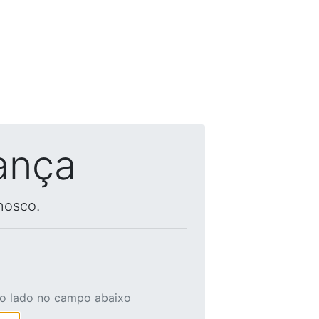
ança
nosco.
ao lado no campo abaixo