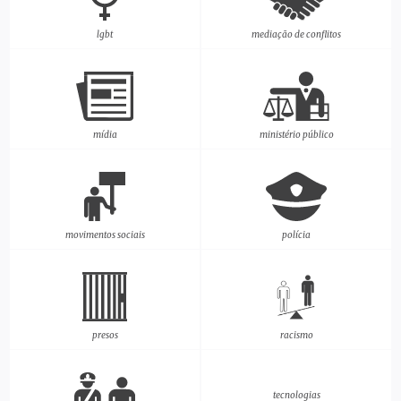
lgbt
mediação de conflitos
mídia
ministério público
movimentos sociais
polícia
presos
racismo
tecnologias