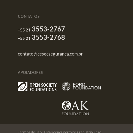
CONTATOS
3553-2767
+55 21
3553-2768
+55 21
contato@cesecseguranca.com.br
APOIADORES
Termos de uso
| Esta licença permite a redistribuição,