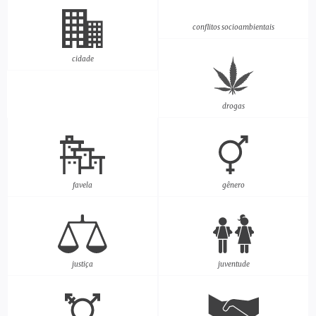
conflitos socioambientais
cidade
drogas
favela
gênero
justiça
juventude