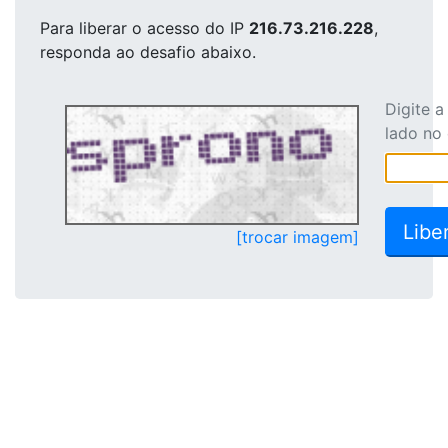
Para liberar o acesso
do IP
216.73.216.228
,
responda ao desafio abaixo.
Digite 
lado no
[trocar imagem]