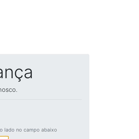
ança
nosco.
ao lado no campo abaixo