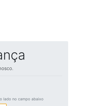
ança
nosco.
ao lado no campo abaixo