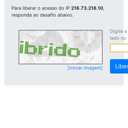
Para liberar o acesso
do IP
216.73.216.10
,
responda ao desafio abaixo.
Digite 
lado no
[trocar imagem]