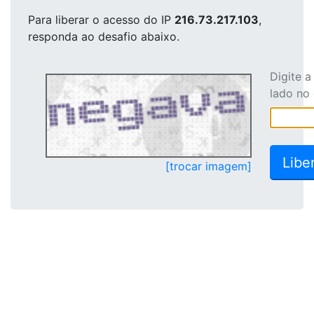
Para liberar o acesso
do IP
216.73.217.103
,
responda ao desafio abaixo.
Digite 
lado no
[trocar imagem]