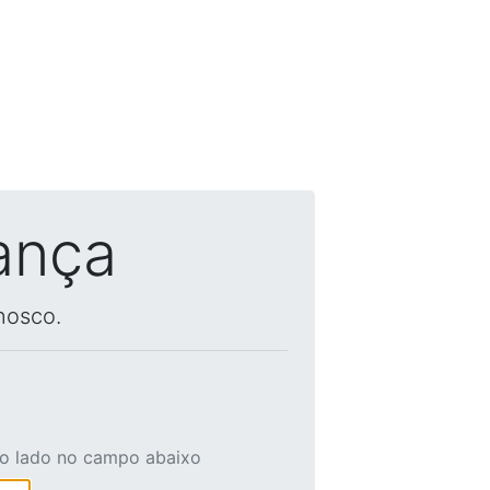
ança
nosco.
ao lado no campo abaixo