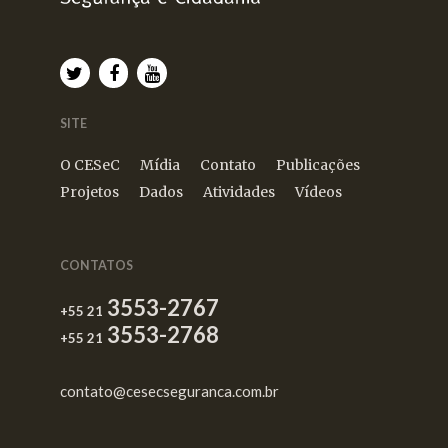
SITE
O CESeC
Mídia
Contato
Publicações
Projetos
Dados
Atividades
Vídeos
CONTATOS
3553-2767
+55 21
3553-2768
+55 21
contato@cesecseguranca.com.br