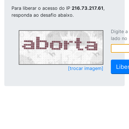
Para liberar o acesso
do IP
216.73.217.61
,
responda ao desafio abaixo.
Digite 
lado no
[trocar imagem]