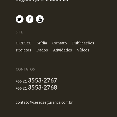
SITE
O CESeC
Mídia
Contato
Publicações
Projetos
Dados
Atividades
Vídeos
CONTATOS
3553-2767
+55 21
3553-2768
+55 21
contato@cesecseguranca.com.br