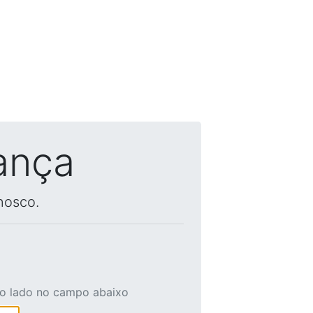
ança
nosco.
ao lado no campo abaixo